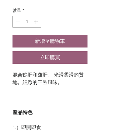
格
數量
*
新增至購物車
立即購買
混合鴨肝和雞肝。 光滑柔滑的質
地。細緻的干邑風味。
產品特色
1.）即開即食