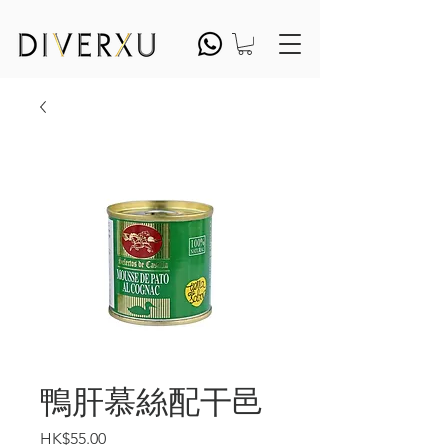
鴨肝慕絲配干邑
價
HK$55.00