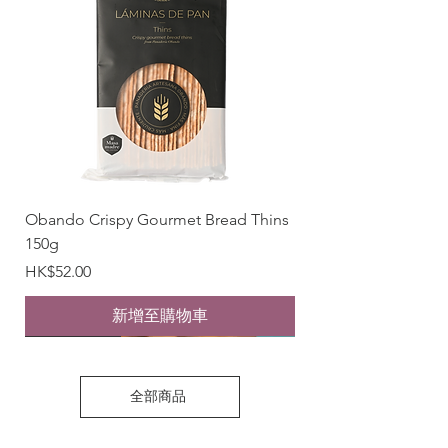
Obando Crispy Gourmet Bread Thins
150g
價格
HK$52.00
新增至購物車
New Arrival
New Arrival
BUY 1 GET 1 FREE
BUY 1 GET 1 FREE
BUY 1 GET 1 FREE
New Arrival
New Arrival
New Arrival
New Arrival
New Arrival
New Arrival
全部商品