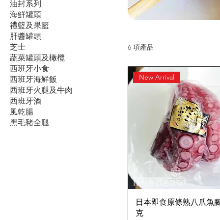
油封系列
海鮮罐頭
禮籃及果籃
肝醬罐頭
芝士
6 項產品
蔬菜罐頭及橄欖
西班牙小食
New Arrival
西班牙海鮮飯
西班牙火腿及牛肉
西班牙酒
風乾腸
黑毛豬全腿
日本即食原條熟八爪魚腳 
克