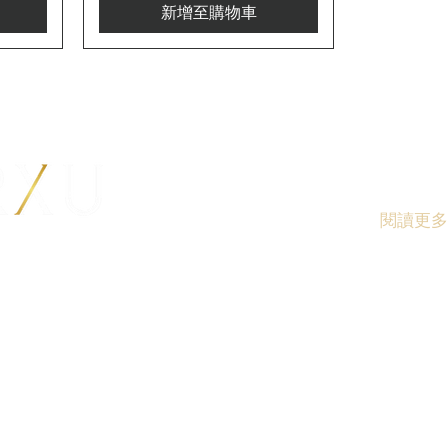
新增至購物車
Term
閱讀更
根據香港法
200
供應令人醺
Under the l
期7樓A室
not be sold
business.
en's Road Central,