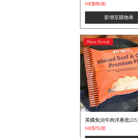
價格
HK$98.00
新增至購物車
New Arrival
英國免治牛肉洋蔥批225
價格
HK$70.00