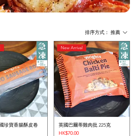
排序方式：
推薦
l
New Arrival
s 英國珍寶香腸酥皮卷
英國巴爾蒂雞肉批 225克
價格
HK$70.00