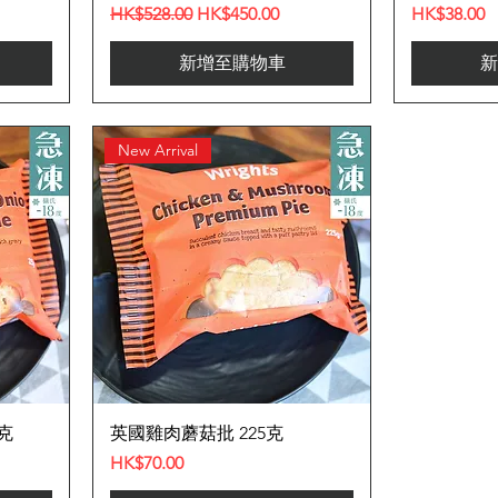
一般價格
促銷價格
價格
HK$528.00
HK$450.00
HK$38.00
新增至購物車
新
New Arrival
克
英國雞肉蘑菇批 225克
價格
HK$70.00