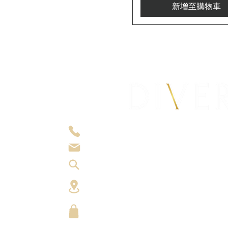
新增至購物車
6380 3635
order@diverxu.com
週一至週五：0900 - 1800 / 週六 0900 - 1
香港葵涌葵豐路33-39號
華豐工業中心二
Chef's Market
Shop G04, G/F, Central Market, 93 Que