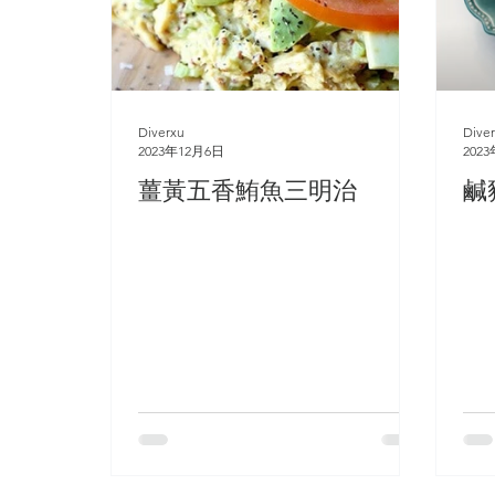
Diverxu
Dive
2023年12月6日
202
薑黃五香鮪魚三明治
鹹