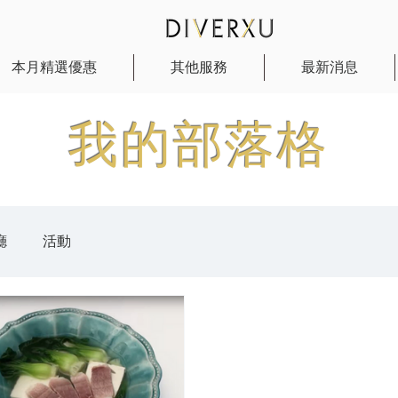
本月精選優惠
其他服務
最新消息
我的部落格
廳
活動