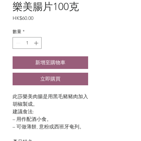
樂美腸片100克
價
HK$60.00
格
數量
*
新增至購物車
立即購買
此莎樂美肉腸是用黑毛豬豬肉加入
胡椒製成。
建議食法:
– 用作配酒小食。
– 可做薄餅, 意粉或西班牙奄列。