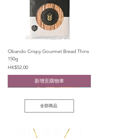
Obando Crispy Gourmet Bread Thins
150g
價格
HK$52.00
新增至購物車
New Arrival
New Arrival
BUY 1 GET 1 FREE
BUY 1 GET 1 FREE
BUY 1 GET 1 FREE
New Arrival
New Arrival
New Arrival
New Arrival
New Arrival
New Arrival
全部商品